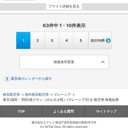
フライト詳細を見る
63
件中
1 -
10
件表示
1
2
3
4
5
次の10件
検索条件変更
最安値カレンダーから探す
格安航空券
>
海外格安航空券
>
マレーシア
>
東京(成田・羽田)発クチン（ボルネオ島）(マレーシア)行き 航空券 検索結果
TOP
よくある質問
サイトマップ
株式会社エアトリ 観光庁長官登録旅行業第1872号
(c) AirTrip Corp. All rights reserved.