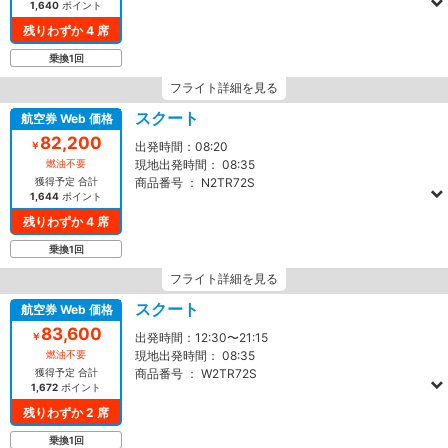
1,640
ポイント
残りわずか 4 席
乗換1回
フライト詳細を見る
スクート
航空券 Web 価格
82,200
￥
出発時間：
08:20
燃油不要
現地出発時間：
08:35
獲得予定 合計
商品番号 ：
N2TR72S
1,644
ポイント
残りわずか 4 席
乗換1回
フライト詳細を見る
スクート
航空券 Web 価格
83,600
￥
出発時間：
12:30〜21:15
燃油不要
現地出発時間：
08:35
獲得予定 合計
商品番号 ：
W2TR72S
1,672
ポイント
残りわずか 2 席
乗換1回