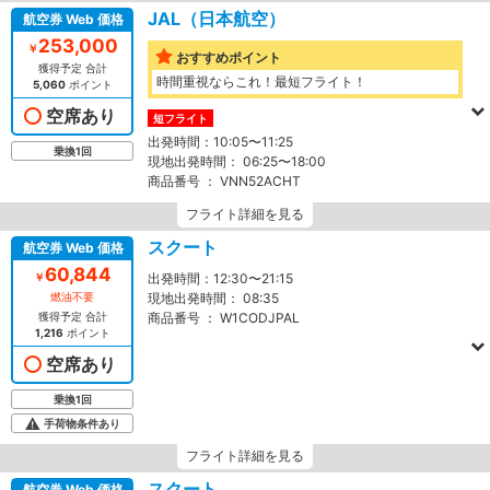
JAL（日本航空）
航空券 Web 価格
253,000
￥
おすすめポイント
獲得予定 合計
時間重視ならこれ！最短フライト！
5,060
ポイント
空席あり
短フライト
出発時間：
10:05〜11:25
乗換1回
現地出発時間：
06:25〜18:00
商品番号 ：
VNN52ACHT
フライト詳細を見る
スクート
航空券 Web 価格
60,844
￥
出発時間：
12:30〜21:15
燃油不要
現地出発時間：
08:35
獲得予定 合計
商品番号 ：
W1CODJPAL
1,216
ポイント
空席あり
乗換1回
手荷物条件あり
フライト詳細を見る
スクート
航空券 Web 価格