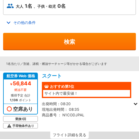
1名
0名
大人
子供・幼児
その他の条件
トグルを開く
検索
1名当たり／別途、諸税・燃油サーチャージ等がかかる場合がございます
スクート
航空券 Web 価格
56,844
￥
おすすめ第1位
燃油不要
サイト内で最安値！
獲得予定 合計
1,136
ポイント
出発時間：
08:20
空席あり
現地出発時間：
08:35
商品番号 ：
N1CODJPAL
乗換1回
手荷物条件あり
フライト詳細を見る