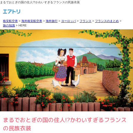
まるでおとぎの国の住人!?かわいすぎるフランスの民族衣装
格安航空券
>
海外格安航空券
>
海外旅行
>
ヨーロッパ
>
フランス
>
フランスのまとめ
>
旅の知識
>
HERE
まるでおとぎの国の住人!?かわいすぎるフランス
の民族衣装