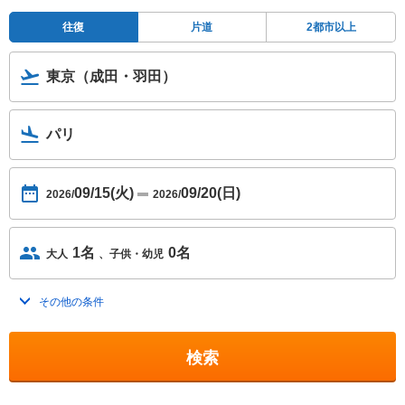
往復
片道
2都市以上
東京（成田・羽田）
パリ
09/15(火)
09/20(日)
2026/
2026/
1名
0名
大人
子供・幼児
その他の条件
トグルを開く
検索