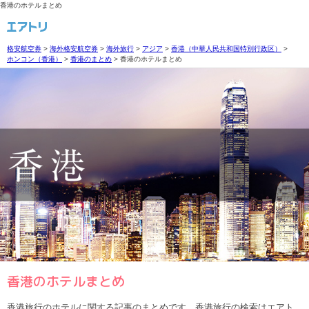
香港のホテルまとめ
格安航空券
>
海外格安航空券
>
海外旅行
>
アジア
>
香港（中華人民共和国特別行政区）
>
ホンコン（香港）
>
香港のまとめ
>
香港のホテルまとめ
香港のホテルまとめ
香港旅行のホテルに関する記事のまとめです。香港旅行の検索はエアト