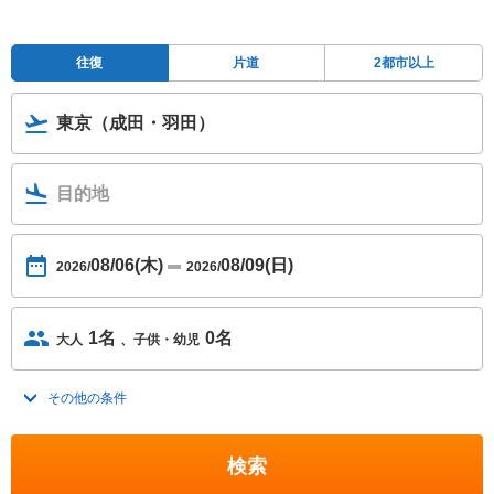
往復
片道
2都市以上
東京（成田・羽田）
目的地
08/06(木)
08/09(日)
2026/
2026/
1名
0名
大人
子供・幼児
その他の条件
トグルを開く
検索