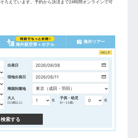
そろえています。予約から決済まで24時間オンラインで可
海外ツアー
海外航空券＋ホテル
HELP
出発日
現地出発日
帰国到着地
大人
子供・幼児
名
名
(12歳以上)
(0～11歳)
検索する