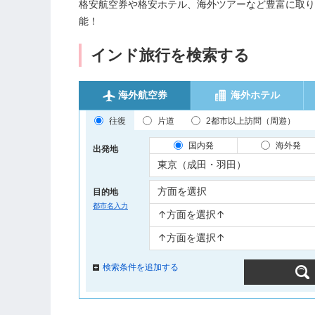
格安航空券や格安ホテル、海外ツアーなど豊富に取り
能！
インド旅行を検索する
海外航空券
海外ホテル
往復
片道
2都市以上訪問（周遊）
国内発
海外発
出発地
目的地
都市名入力
検索条件を追加する