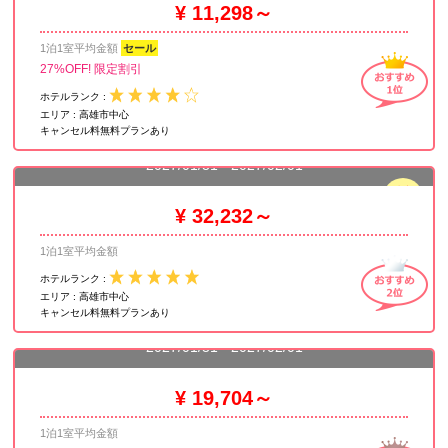
¥ 11,298～
1泊1室平均金額
セール
27%OFF! 限定割引
ホテルランク :
エリア :
高雄市中心
キャンセル料無料プランあり
シルクス クラブ 然一酒店
2027/01/31 - 2027/02/01
残室
5
¥ 32,232～
1泊1室平均金額
ホテルランク :
エリア :
高雄市中心
ホテル インディゴ高雄セントラル パーク by IHG 高雄中央公
キャンセル料無料プランあり
園英迪格酒店
2027/01/31 - 2027/02/01
¥ 19,704～
1泊1室平均金額