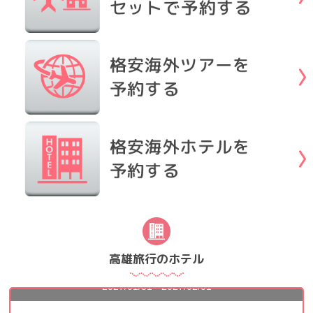
シャトー・ド・シン ホテル高雄（Chateau de Chine Hotel
高雄旅行のホテル
Kaohsiung・高雄翰品酒店）
2027/01/31 - 2027/02/01