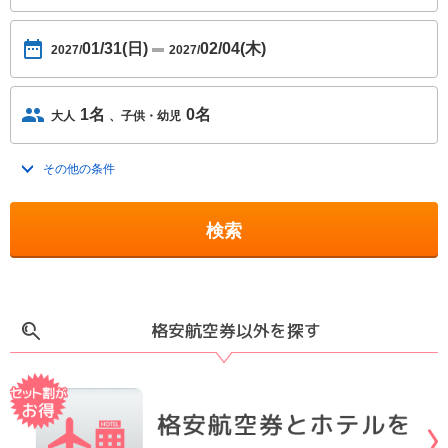
01/31(日)
02/04(木)
2027/
2027/
1名
0名
大人
子供・幼児
その他の条件
トグルを開く
検索
格安航空券以外を探す