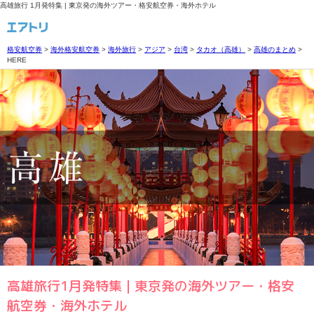
高雄旅行 1月発特集 | 東京発の海外ツアー・格安航空券・海外ホテル
格安航空券
>
海外格安航空券
>
海外旅行
>
アジア
>
台湾
>
タカオ（高雄）
>
高雄のまとめ
>
HERE
高雄旅行1月発特集 | 東京発の海外ツアー・格安
航空券・海外ホテル