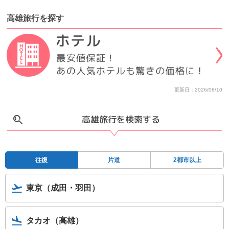
高雄旅行
を
探す
更新日：2026/08/10
高雄旅行を検索する
往復
片道
2都市以上
東京（成田・羽田）
タカオ（高雄）