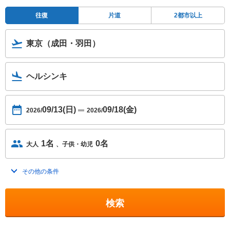
往復
片道
2都市以上
東京（成田・羽田）
ヘルシンキ
09/13(日)
09/18(金)
2026/
2026/
1名
0名
大人
子供・幼児
その他の条件
トグルを開く
検索