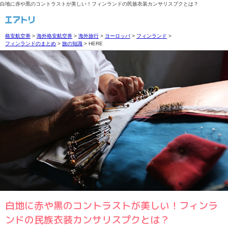
白地に赤や黒のコントラストが美しい！フィンランドの民族衣装カンサリスプクとは？
格安航空券
>
海外格安航空券
>
海外旅行
>
ヨーロッパ
>
フィンランド
>
フィンランドのまとめ
>
旅の知識
>
HERE
白地に赤や黒のコントラストが美しい！フィンラ
ンドの民族衣装カンサリスプクとは？