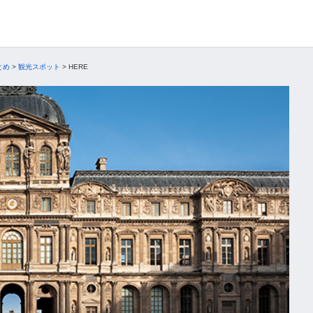
とめ
>
観光スポット
>
HERE