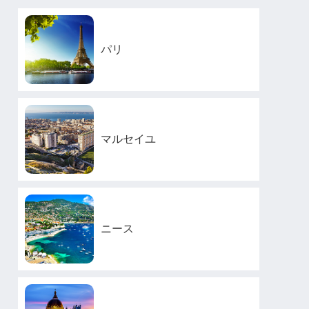
パリ
マルセイユ
ニース