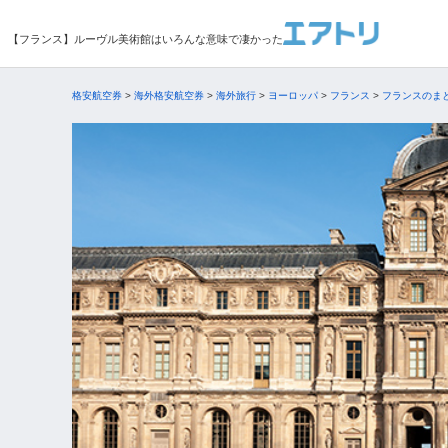
【フランス】ルーヴル美術館はいろんな意味で凄かった
格安航空券
>
海外格安航空券
>
海外旅行
>
ヨーロッパ
>
フランス
>
フランスのま