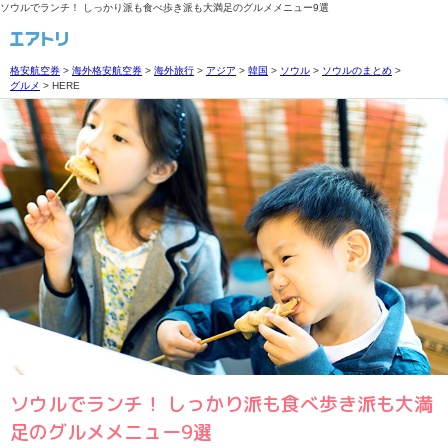
ソウルでランチ！ しっかり派も食べ歩き派も大満足のグルメメニュー9選
格安航空券
>
海外格安航空券
>
海外旅行
>
アジア
>
韓国
>
ソウル
>
ソウルのまとめ
>
グルメ
>
HERE
ソウルでランチ！ しっかり派も食べ歩き派も大満
足のグルメメニュー9選