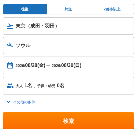
往復
片道
2都市以上
東京（成田・羽田）
ソウル
08/28(金)
08/30(日)
2026/
2026/
1名
0名
大人
子供・幼児
その他の条件
トグルを開く
検索