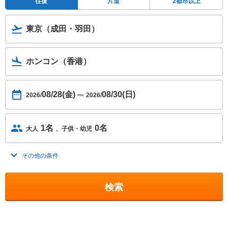
往復
片道
2都市以上
東京（成田・羽田）
ホンコン（香港）
08/28(金)
08/30(日)
2026/
2026/
1名
0名
大人
子供・幼児
その他の条件
トグルを開く
検索