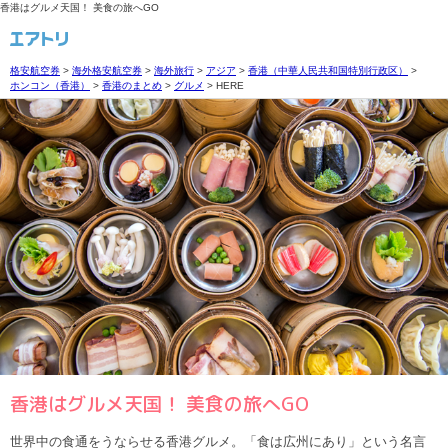
香港はグルメ天国！ 美食の旅へGO
格安航空券
>
海外格安航空券
>
海外旅行
>
アジア
>
香港（中華人民共和国特別行政区）
>
ホンコン（香港）
>
香港のまとめ
>
グルメ
>
HERE
香港はグルメ天国！ 美食の旅へGO
世界中の食通をうならせる香港グルメ。「食は広州にあり」という名言