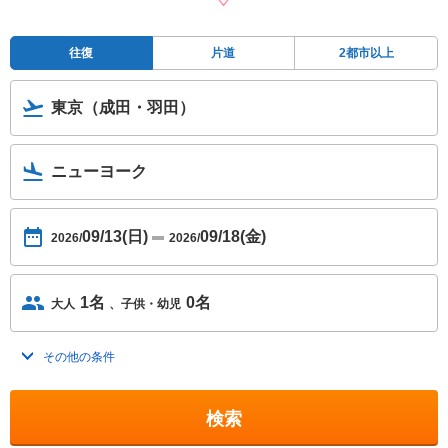
往復
片道
2都市以上
東京（成田・羽田）
ニューヨーク
09/13(日)
09/18(金)
2026/
2026/
1名
0名
大人
子供・幼児
その他の条件
トグルを開く
検索