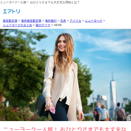
ニューヨーク一人旅！ おひとりさまでも大丈夫な理由とは？
格安航空券
>
海外格安航空券
>
海外旅行
>
北米
>
アメリカ
>
ニューヨーク
>
ニューヨークのまとめ
>
旅のテーマ
>
HERE
ニューヨーク一人旅！ おひとりさまでも大丈夫な