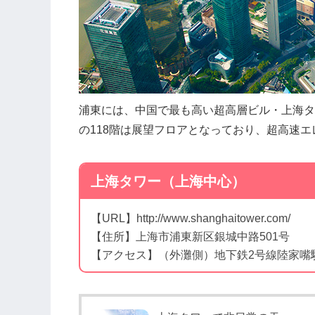
浦東には、中国で最も高い超高層ビル・上海タ
の118階は展望フロアとなっており、超高速
上海タワー（上海中心）
【URL】http://www.shanghaitower.com/
【住所】上海市浦東新区銀城中路501号
【アクセス】（外灘側）地下鉄2号線陸家嘴