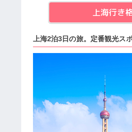
上海行き
上海2泊3日の旅。定番観光ス