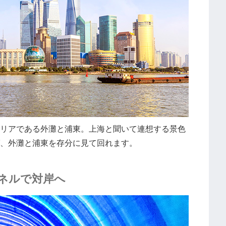
リアである外灘と浦東。上海と聞いて連想する景色
、外灘と浦東を存分に見て回れます。
ネルで対岸へ