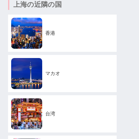
上海の近隣の国
香港
マカオ
台湾