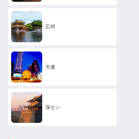
広州
大連
深セン