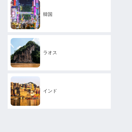
韓国
ラオス
インド