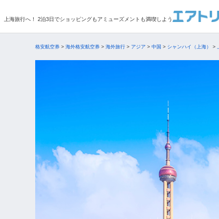
上海旅行へ！ 2泊3日でショッピングもアミューズメントも満喫しよう
格安航空券
>
海外格安航空券
>
海外旅行
>
アジア
>
中国
>
シャンハイ（上海）
>