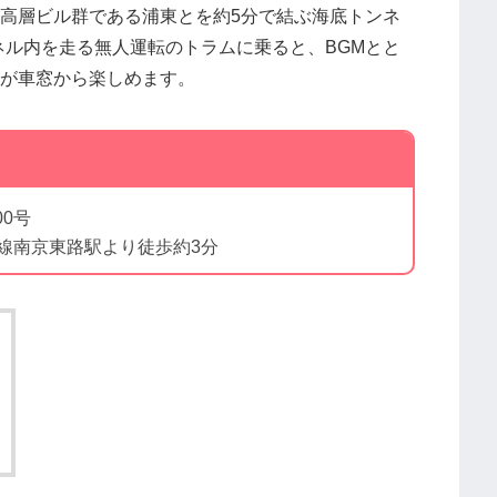
高層ビル群である浦東とを約5分で結ぶ海底トンネ
ンネル内を走る無人運転のトラムに乗ると、BGMとと
が車窓から楽しめます。
）
0号
線南京東路駅より徒歩約3分