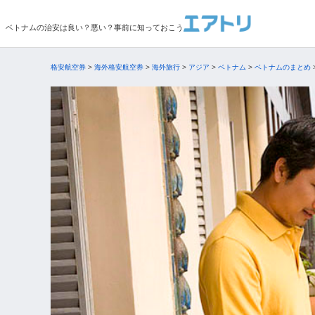
ベトナムの治安は良い？悪い？事前に知っておこう
格安航空券
>
海外格安航空券
>
海外旅行
>
アジア
>
ベトナム
>
ベトナムのまとめ