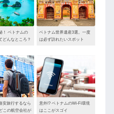
秘！ ベトナムの
ベトナム世界遺産3選。一度
てどんなところ？
は必ず訪れたいスポット
格安旅行するなら
意外!? ベトナムのWi-Fi環境
！どこの航空会社が
はここがスゴイ