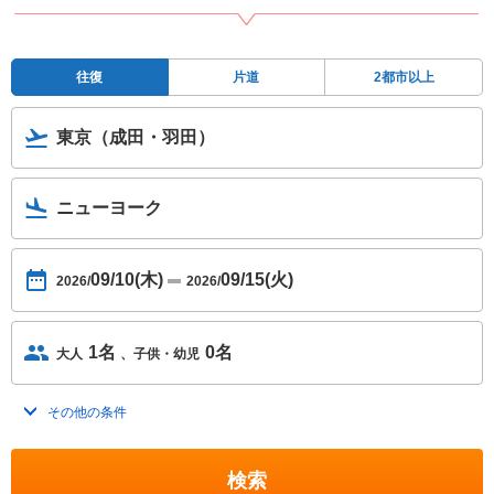
往復
片道
2都市以上
東京（成田・羽田）
ニューヨーク
09/10(木)
09/15(火)
2026/
2026/
1名
0名
大人
子供・幼児
その他の条件
トグルを開く
検索