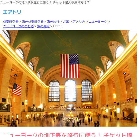
ニューヨークの地下鉄を旅行に使う！ チケット購入や乗り方は？
格安航空券
>
海外格安航空券
>
海外旅行
>
北米
>
アメリカ
>
ニューヨーク
>
ニューヨークのまとめ
>
旅の知識
>
HERE
ニューヨークの地下鉄を旅行に使う！ チケット購