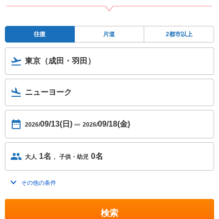
往復
片道
2都市以上
東京（成田・羽田）
ニューヨーク
09/13(日)
09/18(金)
2026/
2026/
1名
0名
大人
子供・幼児
その他の条件
トグルを開く
検索