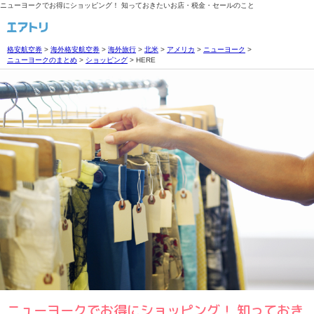
ニューヨークでお得にショッピング！ 知っておきたいお店・税金・セールのこと
格安航空券
>
海外格安航空券
>
海外旅行
>
北米
>
アメリカ
>
ニューヨーク
>
ニューヨークのまとめ
>
ショッピング
>
HERE
ニューヨークでお得にショッピング！ 知っておき