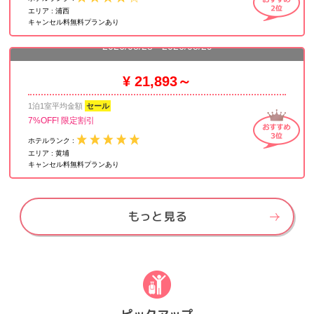
エリア :
浦西
ラディソン ブル ホテル 上海 ニューワールド 上海新世界麗笙
キャンセル料無料プランあり
大酒店
2026/08/28 - 2026/08/29
¥ 21,893～
1泊1室平均金額
セール
7%OFF! 限定割引
ホテルランク :
エリア :
黄埔
キャンセル料無料プランあり
もっと見る