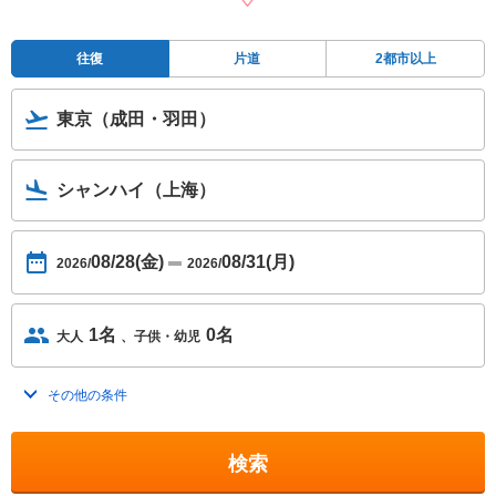
往復
片道
2都市以上
東京（成田・羽田）
シャンハイ（上海）
08/28(金)
08/31(月)
2026/
2026/
1名
0名
大人
子供・幼児
その他の条件
トグルを開く
検索