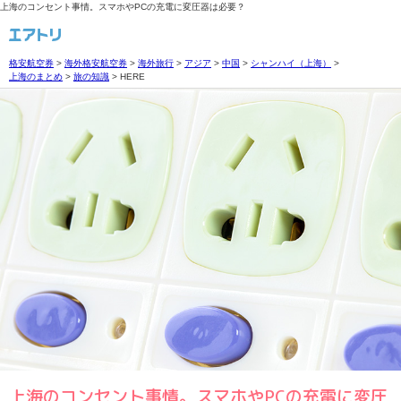
上海のコンセント事情。スマホやPCの充電に変圧器は必要？
格安航空券
>
海外格安航空券
>
海外旅行
>
アジア
>
中国
>
シャンハイ（上海）
>
上海のまとめ
>
旅の知識
>
HERE
上海のコンセント事情。スマホやPCの充電に変圧