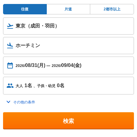
往復
片道
2都市以上
東京（成田・羽田）
ホーチミン
08/31(月)
09/04(金)
2026/
2026/
1名
0名
大人
子供・幼児
その他の条件
トグルを開く
検索