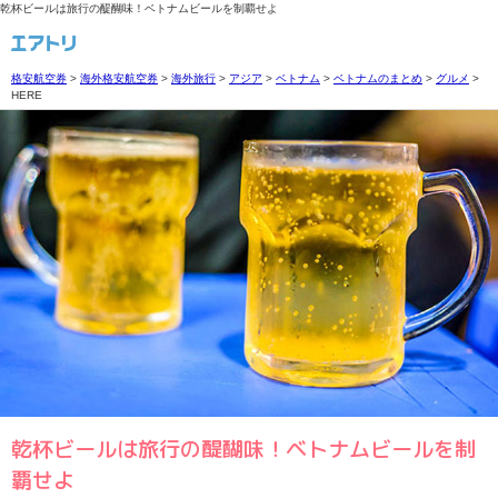
乾杯ビールは旅行の醍醐味！ベトナムビールを制覇せよ
格安航空券
>
海外格安航空券
>
海外旅行
>
アジア
>
ベトナム
>
ベトナムのまとめ
>
グルメ
>
HERE
乾杯ビールは旅行の醍醐味！ベトナムビールを制
覇せよ