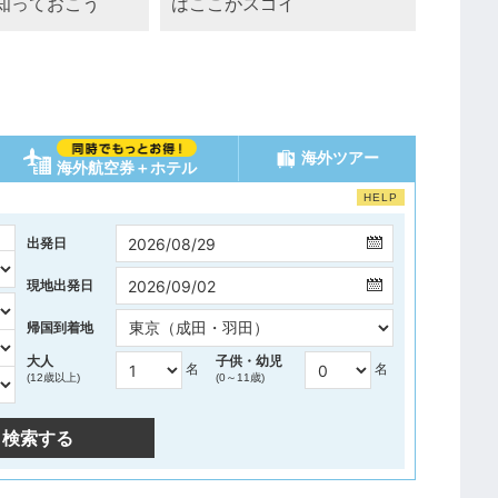
知っておこう
はここがスゴイ
海外ツアー
海外航空券＋ホテル
HELP
出発日
現地出発日
帰国到着地
大人
子供・幼児
名
名
(12歳以上)
(0～11歳)
検索する