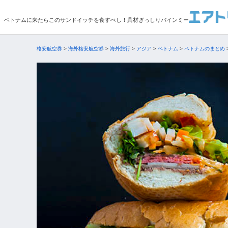
ベトナムに来たらこのサンドイッチを食すべし！具材ぎっしりバインミー
格安航空券
>
海外格安航空券
>
海外旅行
>
アジア
>
ベトナム
>
ベトナムのまとめ