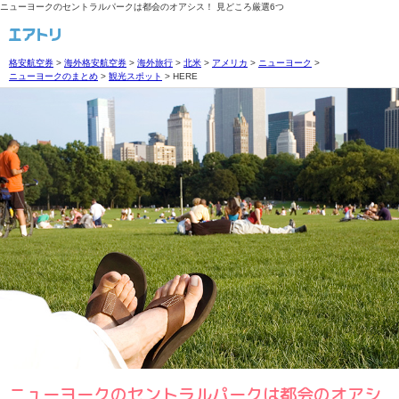
ニューヨークのセントラルパークは都会のオアシス！ 見どころ厳選6つ
格安航空券
>
海外格安航空券
>
海外旅行
>
北米
>
アメリカ
>
ニューヨーク
>
ニューヨークのまとめ
>
観光スポット
>
HERE
ニューヨークのセントラルパークは都会のオアシ