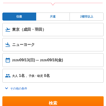
往復
片道
2都市以上
東京（成田・羽田）
ニューヨーク
09/13(日)
09/18(金)
2026/
2026/
1名
0名
大人
子供・幼児
その他の条件
トグルを開く
検索