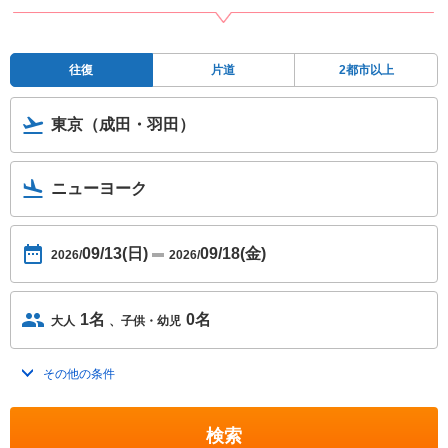
往復
片道
2都市以上
東京（成田・羽田）
ニューヨーク
09/13(日)
09/18(金)
2026/
2026/
1名
0名
大人
子供・幼児
その他の条件
トグルを開く
検索