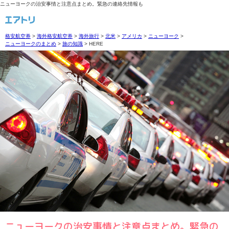
ニューヨークの治安事情と注意点まとめ。緊急の連絡先情報も
格安航空券
>
海外格安航空券
>
海外旅行
>
北米
>
アメリカ
>
ニューヨーク
>
ニューヨークのまとめ
>
旅の知識
>
HERE
ニューヨークの治安事情と注意点まとめ。緊急の